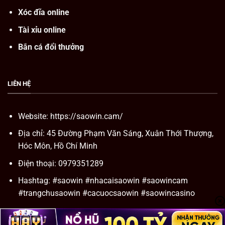
Xóc đĩa online
Tài xỉu online
Bắn cá đổi thưởng
LIÊN HỆ
Website:
https://saowin.cam/
Địa chỉ: 45 Đường Phạm Văn Sáng, Xuân Thới Thượng,
Hóc Môn, Hồ Chí Minh
Điện thoại: 0979351289
Hashtag: #saowin #nhacaisaowin #saowincam
#trangchusaowin #cacuocsaowin #saowincasino