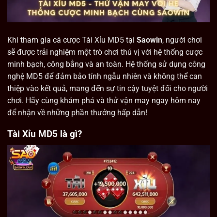
Khi tham gia cá cược Tài Xỉu MD5 tại
Saowin
, người chơi
sẽ được trải nghiệm một trò chơi thú vị với hệ thống cược
minh bạch, công bằng và an toàn. Hệ thống sử dụng công
nghệ MD5 để đảm bảo tính ngẫu nhiên và không thể can
thiệp vào kết quả, mang đến sự tin cậy tuyệt đối cho người
chơi. Hãy cùng khám phá và thử vận may ngay hôm nay
để nhận về những phần thưởng hấp dẫn!
Tài Xỉu MD5 là gì?