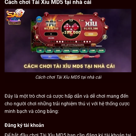
Cách chơi Tài Xỉu MD5 tại nhà cái
Cách chơi Tài Xỉu MD5 tại nhà cái
Đây là một trò chơi cá cược hấp dẫn và dễ chơi mang đến
cho người chơi những trải nghiệm thú vị với hệ thống cược
minh bạch và công bằng:
Đăng ký tài khoản
Để bắt đầu chơi Tài Xỉu MD5 bạn cần đăng ký tài khoản tại