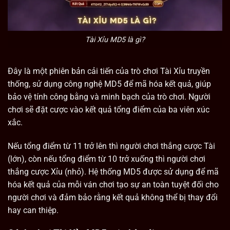
Tài Xỉu MD5 là gì?
Đây là một phiên bản cải tiến của trò chơi Tài Xỉu truyền
thống, sử dụng công nghệ MD5 để mã hóa kết quả, giúp
bảo vệ tính công bằng và minh bạch của trò chơi. Người
chơi sẽ đặt cược vào kết quả tổng điểm của ba viên xúc
xắc.
Nếu tổng điểm từ 11 trở lên thì người chơi thắng cược Tài
(lớn), còn nếu tổng điểm từ 10 trở xuống thì người chơi
thắng cược Xỉu (nhỏ). Hệ thống MD5 được sử dụng để mã
hóa kết quả của mỗi ván chơi tạo sự an toàn tuyệt đối cho
người chơi và đảm bảo rằng kết quả không thể bị thay đổi
hay can thiệp.