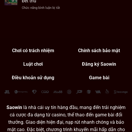
bet thủ
an
nghiệm
bại
toàn
Chức năng bình luận bị tắt
ở
online
từ
Khám
thú
các
phá
vị
cao
cách
với
thủ
chơi
cách
Bầu
chơi
Cua
đặc
online
sắc
thắng
Chơi có trách nhiệm
Chính sách bảo mật
lớn
cho
bet
Luật chơi
Đăng ký Saowin
thủ
Điều khoản sử dụng
Game bài
Saowin
là nhà cái uy tín hàng đầu, mang đến trải nghiệm
cá cược đa dạng từ casino, thể thao đến game bài đổi
thưởng. Giao diện hiện đại, nạp rút nhanh chóng và bảo
mật cao. Đặc biệt, chương trình khuyến mãi hấp dẫn cho