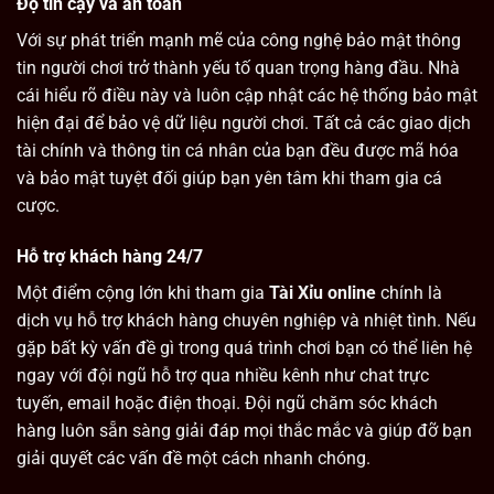
Độ tin cậy và an toàn
Với sự phát triển mạnh mẽ của công nghệ bảo mật thông
tin người chơi trở thành yếu tố quan trọng hàng đầu. Nhà
cái hiểu rõ điều này và luôn cập nhật các hệ thống bảo mật
hiện đại để bảo vệ dữ liệu người chơi. Tất cả các giao dịch
tài chính và thông tin cá nhân của bạn đều được mã hóa
và bảo mật tuyệt đối giúp bạn yên tâm khi tham gia cá
cược.
Hỗ trợ khách hàng 24/7
Một điểm cộng lớn khi tham gia
Tài Xỉu online
chính là
dịch vụ hỗ trợ khách hàng chuyên nghiệp và nhiệt tình. Nếu
gặp bất kỳ vấn đề gì trong quá trình chơi bạn có thể liên hệ
ngay với đội ngũ hỗ trợ qua nhiều kênh như chat trực
tuyến, email hoặc điện thoại. Đội ngũ chăm sóc khách
hàng luôn sẵn sàng giải đáp mọi thắc mắc và giúp đỡ bạn
giải quyết các vấn đề một cách nhanh chóng.