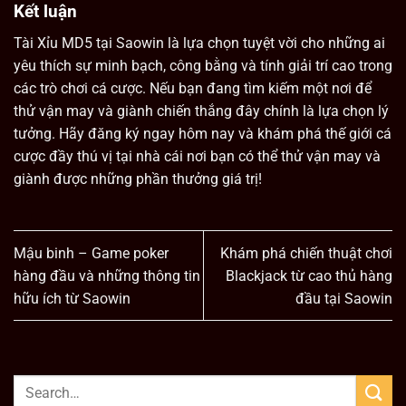
Kết luận
Tài Xỉu MD5 tại Saowin là lựa chọn tuyệt vời cho những ai
yêu thích sự minh bạch, công bằng và tính giải trí cao trong
các trò chơi cá cược. Nếu bạn đang tìm kiếm một nơi để
thử vận may và giành chiến thắng đây chính là lựa chọn lý
tưởng. Hãy đăng ký ngay hôm nay và khám phá thế giới cá
cược đầy thú vị tại nhà cái nơi bạn có thể thử vận may và
giành được những phần thưởng giá trị!
Mậu binh – Game poker
Khám phá chiến thuật chơi
hàng đầu và những thông tin
Blackjack từ cao thủ hàng
hữu ích từ Saowin
đầu tại Saowin