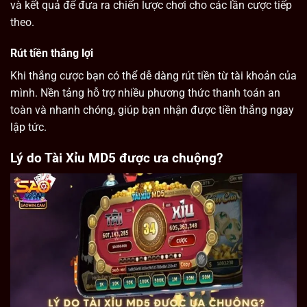
và kết quả để đưa ra chiến lược chơi cho các lần cược tiếp
theo.
Rút tiền thắng lợi
Khi thắng cược bạn có thể dễ dàng rút tiền từ tài khoản của
mình. Nền tảng hỗ trợ nhiều phương thức thanh toán an
toàn và nhanh chóng, giúp bạn nhận được tiền thắng ngay
lập tức.
Lý do Tài Xỉu MD5 được ưa chuộng?