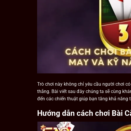
Trò chơi này không chỉ yêu cầu người chơi có
thắng. Bài viết sau đây chúng ta sẽ cùng kh
đến các chiến thuật giúp bạn tăng khả năng t
Hướng dẫn cách chơi Bài C