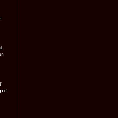
i
i.
ạn
ế
g cơ