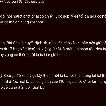
ến lược chơi Bài Cào hiệu quả
i hỏi người chơi phải có chiến lược hợp lý để tối đa hóa cơ hộ
n có thể áp dụng khi chơi:
hơi Bài Cào là quyết định khi nào nên cào và khi nào nên giữ bà
í dụ: 7 hoặc 8 điểm) thì việc giữ bài là một lựa chọn tốt. Nếu b
hy vọng có thêm một lá bài có giá trị cao.
ỷ lệ cược để xem việc lấy thêm một lá bài có thể mang lại lợi th
rút được một lá bài có giá trị cao (10 hoặc J, Q, K) sẽ làm tăn
sẽ dễ dàng dẫn đến thất bại.