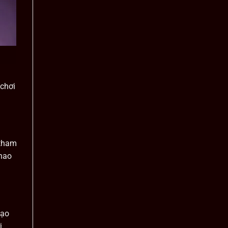
 chơi
 tham
thao
tạo
i