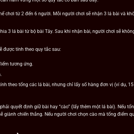
hể chơi từ 2 đến 6 người. Mỗi người chơi sẽ nhận 3 lá bài và kh
hia 3 lá bài từ bộ bài Tây. Sau khi nhận bài, người chơi sẽ khôn
ẽ được tính theo quy tắc sau:
 điểm tương ứng.
.
nh theo tổng các lá bài, nhưng chỉ lấy số hàng đơn vị (ví dụ, 15
phải quyết định giữ bài hay “cào” (lấy thêm một lá bài). Nếu tổ
 sẽ giành chiến thắng. Nếu người chơi chọn cào mà tổng điểm q