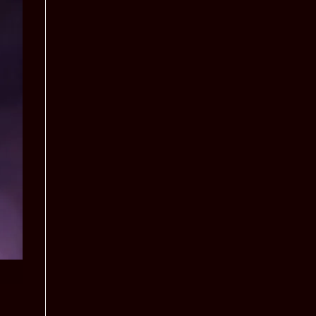
cho
bet
thủ