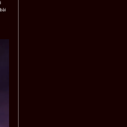
i
 bài