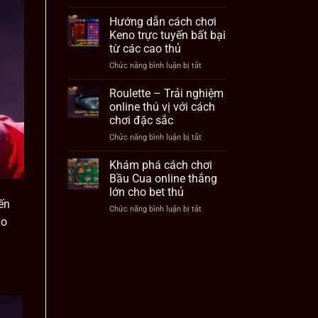
Lô
đề
đề
siêu
Hướng dẫn cách chơi
3
tốc
Keno trực tuyến bất bại
miền
online
từ các cao thủ
–
luôn
Chức năng bình luận bị tắt
ở
Tận
luôn
Hướng
hưởng
thắng
dẫn
không
Roulette – Trải nghiệm
cách
gian
online thú vị với cách
chơi
chơi
chơi đặc sắc
Keno
trực
Chức năng bình luận bị tắt
ở
trực
tuyến
Roulette
tuyến
an
–
bất
Khám phá cách chơi
toàn
Trải
bại
Bầu Cua online thắng
nghiệm
từ
lớn cho bet thủ
online
các
ến
Chức năng bình luận bị tắt
ở
thú
cao
ho
Khám
vị
thủ
phá
với
cách
cách
chơi
chơi
Bầu
đặc
Cua
sắc
online
thắng
lớn