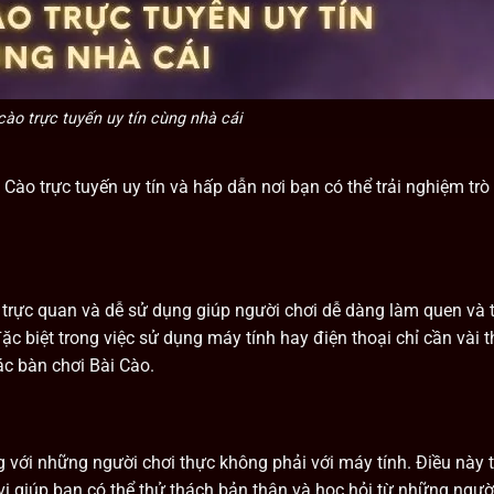
cào trực tuyến uy tín cùng nhà cái
Cào trực tuyến uy tín và hấp dẫn nơi bạn có thể trải nghiệm trò
 trực quan và dễ sử dụng giúp người chơi dễ dàng làm quen và
ặc biệt trong việc sử dụng máy tính hay điện thoại chỉ cần vài 
ác bàn chơi Bài Cào.
ng với những người chơi thực không phải với máy tính. Điều này 
vị giúp bạn có thể thử thách bản thân và học hỏi từ những ngườ