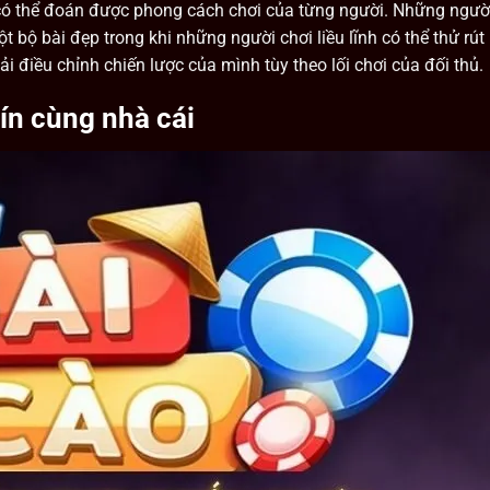
có thể đoán được phong cách chơi của từng người. Những ngườ
t bộ bài đẹp trong khi những người chơi liều lĩnh có thể thử rút
i điều chỉnh chiến lược của mình tùy theo lối chơi của đối thủ.
tín cùng nhà cái