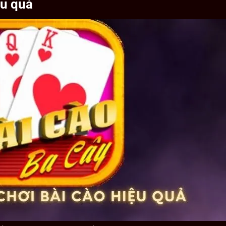
ệu quả