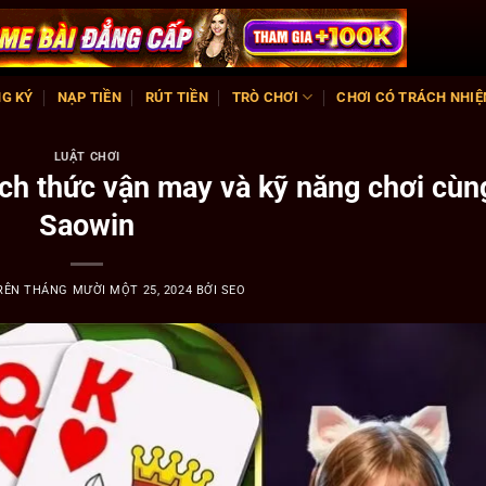
G KÝ
NẠP TIỀN
RÚT TIỀN
TRÒ CHƠI
CHƠI CÓ TRÁCH NHI
LUẬT CHƠI
ch thức vận may và kỹ năng chơi cùn
Saowin
TRÊN
THÁNG MƯỜI MỘT 25, 2024
BỞI
SEO