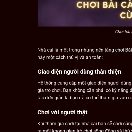
Chơi bài 
Nhà cái là một trong những nền tảng chơi Bài 
này một cách thú vị và an toàn:
Giao diện người dùng thân thiện
Hệ thống cung cấp một giao diện người dùng
gia trò chơi. Bạn không cần phải có kỹ năng đ
tác đơn giản là bạn đã có thể tham gia vào c
Chơi với người thật
Khi tham gia chơi tại nhà cái bạn sẽ chơi cù
ra một không gian trò chơi sống động và thú 