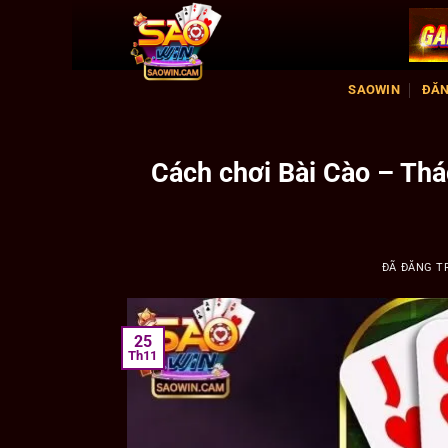
Chuyển
đến
nội
dung
SAOWIN
ĐĂN
Cách chơi Bài Cào – Thá
ĐÃ ĐĂNG 
25
Th11