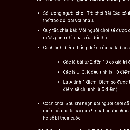
Số lượng người chơi: Trò chơi Bài Cào có t
thể trao đổi bài với nhau.
Quy tắc chia bài: Mỗi người chơi sẽ được c
được phép nhìn bài của đối thủ.
Cách tính điểm: Tổng điểm của ba lá bài s
Các lá bài từ 2 đến 10 có giá trị
Các lá J, Q, K đều tính là 10 điểm
Lá A tính 1 điểm. Điểm số được tí
điểm sẽ chỉ tính là 5 điểm).
Cách chơi: Sau khi nhận bài người chơi sẽ 
điểm của ba lá bài gần 9 nhất người chơi
họ sẽ bị thua cuộc.