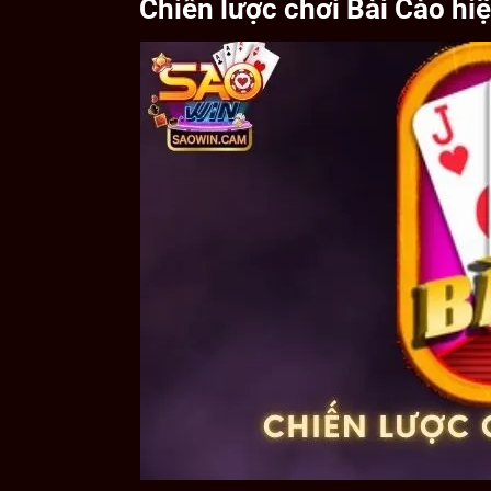
Chiến lược chơi Bài Cào hi