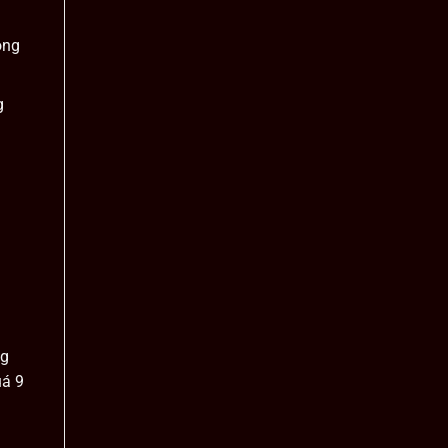
ông
g
ng
uá 9