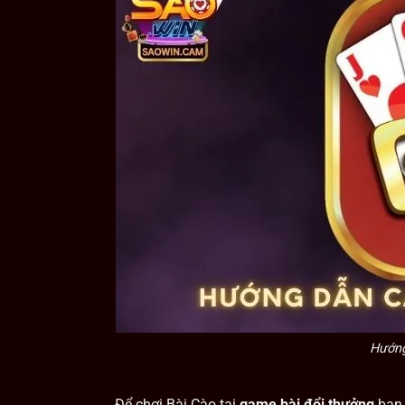
Hướng
Để chơi Bài Cào tại
game bài đổi thưởng
bạn 